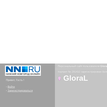
Персональный сайт пользователя
Glor
портрет № 291410 зарегистрирован боле
GloraL
Привет, Гость !
-
Войти
-
Зарегистрироваться