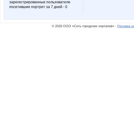
зарегистрированные пользователи
посетившие портрет за 7 дней - 0
Melior
Miss 
© 2026 ООО «Сеть городских порталов» ·
Реклама н
Nelena
Ny
Re$nichka
Rem
Snegalya71
Sonata8
Tigrushechka
Tupperwar