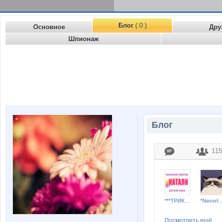
Блог
( 0 )
Основное
Дру
Шпионаж
Блог
115
***ТРИКОТАЖ НАТАЛИ***
*Neverla
Посмотреть ещё