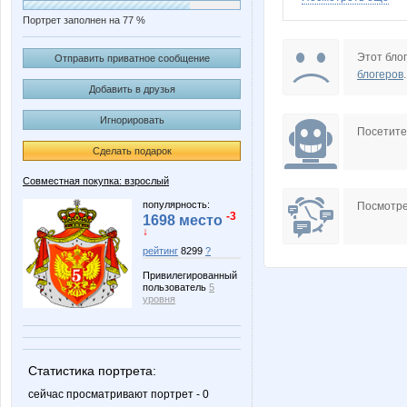
Портрет заполнен на 77 %
Angel_NN
Annyy
Этот блог
Отправить приватное сообщение
блогеров
.
Добавить в друзья
Игнорировать
Camellia
DNATAL
Посетит
Сделать подарок
Совместная покупка: взрослый
H_elena
Hank 
популярность:
Посмотре
-3
1698 место
↓
рейтинг
8299
?
Привилегированный
KKseniya
KRASO
пользователь
5
уровня
Lavanda*
Leonidy
Статистика портрета:
сейчас просматривают портрет - 0